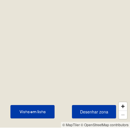
Desenhar zona
Vista em lista
Desenhar zona
Vista em lista
© MapTiler
© OpenStreetMap contributors