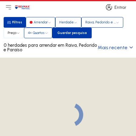
Entrar
Abri menu principal
Logo
Ir para página inicial
Entrar
Filtros
Arrendar
Herdade
Raiva, Pedorido e Paraíso
Filtros
Preço
4+ Quartos
Guardar pesquisa
Guardar pesquisa
0 herdades para arrendar em Raiva, Pedorido
Mais recente
e Paraíso