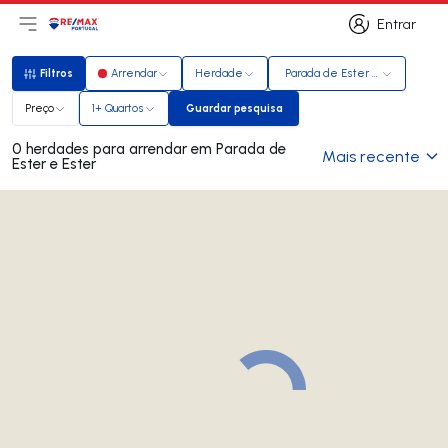
Entrar
Abri menu principal
Logo
Ir para página inicial
Entrar
Filtros
Arrendar
Herdade
Parada de Ester e Ester
Filtros
Preço
1+ Quartos
Guardar pesquisa
Guardar pesquisa
0 herdades para arrendar em Parada de
Mais recente
Ester e Ester