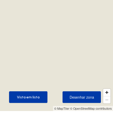
Desenhar zona
Vista em lista
Desenhar zona
Vista em lista
© MapTiler
© OpenStreetMap contributors