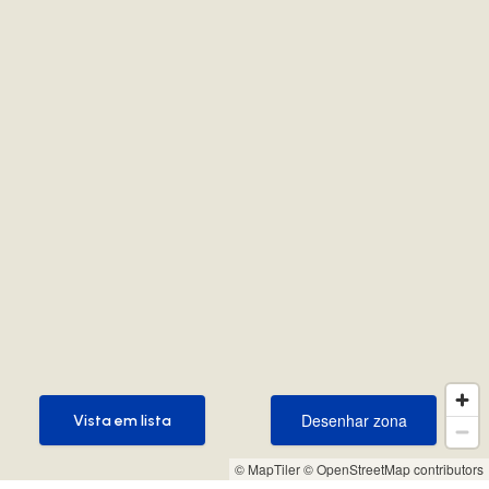
Desenhar zona
Vista em lista
Desenhar zona
Vista em lista
© MapTiler
© OpenStreetMap contributors