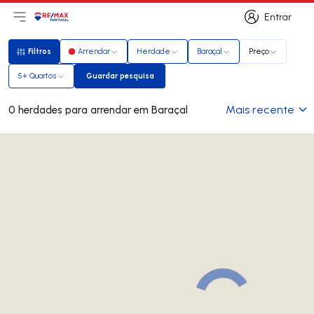
Entrar
Abri menu principal
Logo
Ir para página inicial
Entrar
Filtros
Arrendar
Herdade
Baraçal
Preço
Filtros
5+ Quartos
Guardar pesquisa
Guardar pesquisa
Mais recente
0 herdades para arrendar em Baraçal