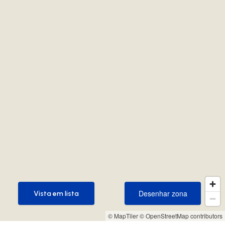
Desenhar zona
Vista em lista
Desenhar zona
Vista em lista
© MapTiler
© OpenStreetMap contributors