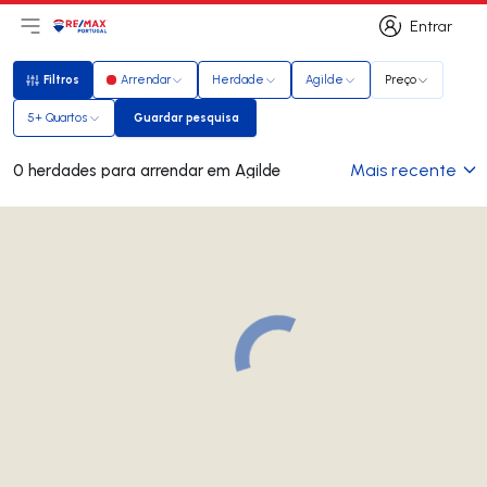
Entrar
Abri menu principal
Logo
Ir para página inicial
Entrar
Filtros
Arrendar
Herdade
Agilde
Preço
Filtros
5+ Quartos
Guardar pesquisa
Guardar pesquisa
Mais recente
0 herdades para arrendar em Agilde