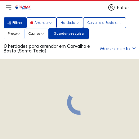
Entrar
Abri menu principal
Logo
Ir para página inicial
Entrar
Filtros
Arrendar
Herdade
Carvalho e Basto (Santa Tecla)
Filtros
Preço
Quartos
Guardar pesquisa
Guardar pesquisa
0 herdades para arrendar em Carvalho e
Mais recente
Basto (Santa Tecla)