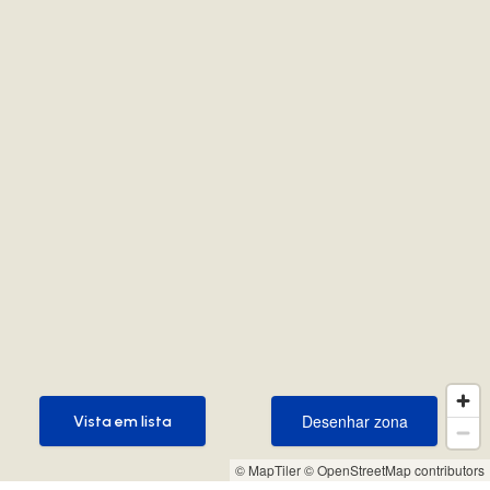
Desenhar zona
Vista em lista
Desenhar zona
Vista em lista
© MapTiler
© OpenStreetMap contributors