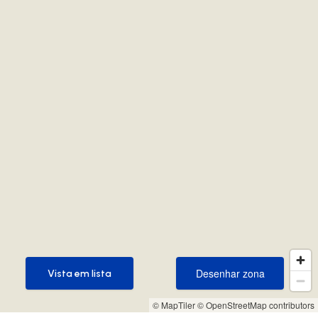
Desenhar zona
Vista em lista
Desenhar zona
Vista em lista
© MapTiler
© OpenStreetMap contributors