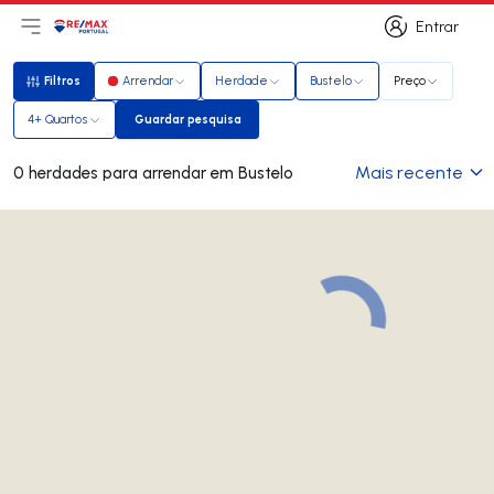
Entrar
Abri menu principal
Logo
Ir para página inicial
Entrar
Filtros
Arrendar
Herdade
Bustelo
Preço
Filtros
4+ Quartos
Guardar pesquisa
Guardar pesquisa
Mais recente
0 herdades para arrendar em Bustelo