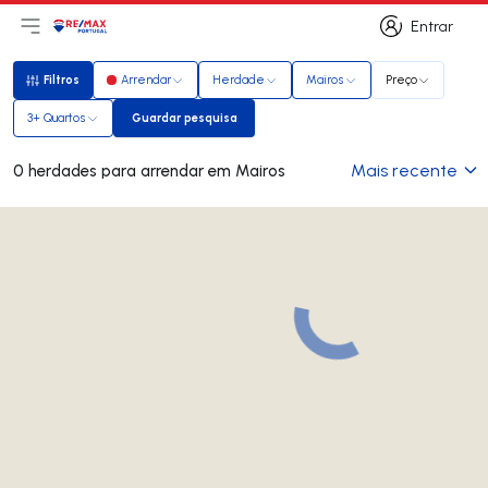
Entrar
Abri menu principal
Logo
Ir para página inicial
Entrar
Filtros
Arrendar
Herdade
Mairos
Preço
Filtros
3+ Quartos
Guardar pesquisa
Guardar pesquisa
Mais recente
0 herdades para arrendar em Mairos