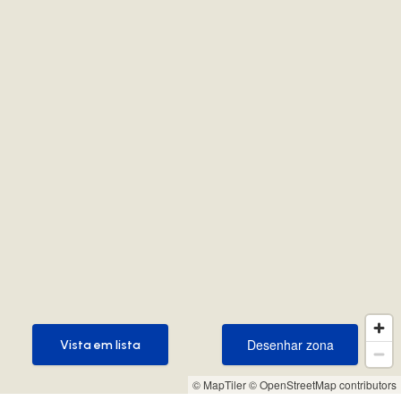
Desenhar zona
Vista em lista
Desenhar zona
Vista em lista
© MapTiler
© OpenStreetMap contributors