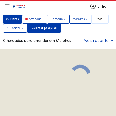
Entrar
Abri menu principal
Logo
Ir para página inicial
Entrar
Filtros
Arrendar
Herdade
Moreiras
Preço
Filtros
4+ Quartos
Guardar pesquisa
Guardar pesquisa
Mais recente
0 herdades para arrendar em Moreiras