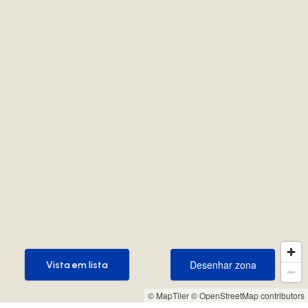
Desenhar zona
Vista em lista
Desenhar zona
Vista em lista
© MapTiler
© OpenStreetMap contributors