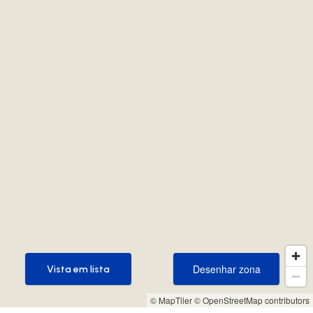
Desenhar zona
Vista em lista
Desenhar zona
Vista em lista
© MapTiler
© OpenStreetMap contributors