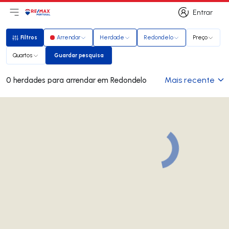
Entrar
Abri menu principal
Logo
Ir para página inicial
Entrar
Filtros
Arrendar
Herdade
Redondelo
Preço
Filtros
Quartos
Guardar pesquisa
Guardar pesquisa
Mais recente
0 herdades para arrendar em Redondelo