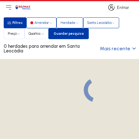
Entrar
Abri menu principal
Logo
Ir para página inicial
Entrar
Filtros
Arrendar
Herdade
Santa Leocádia
Filtros
Preço
Quartos
Guardar pesquisa
Guardar pesquisa
0 herdades para arrendar em Santa
Mais recente
Leocádia