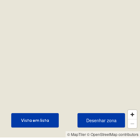
Desenhar zona
Vista em lista
Desenhar zona
Vista em lista
© MapTiler
© OpenStreetMap contributors