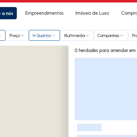
e a nós
Empreendimentos
Imóveis de Luxo
Compra
da Coutada
Preço
1+ Quartos
Multimédia
Campanhas
Pr
0 her
Lista de Imóveis
-