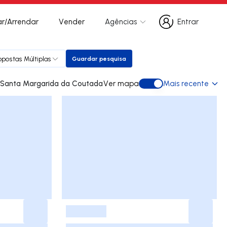
r/Arrendar
Vender
Agências
Entrar
Entrar
opostas Múltiplas
Guardar pesquisa
Guardar pesquisa
dades para arrendar em Santa Margarida da Coutada
Ver mapa
Mais recente
Ver mapa
-