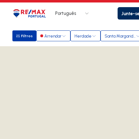
Português
Junte-s
Logo
Ir para página inicial
Arrendar
Herdade
Santa Margarida 
Filtros
Filtros