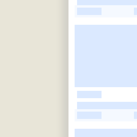
-
-
-
-
-
-
-