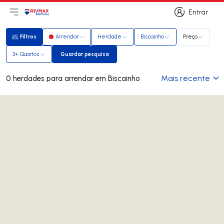
Entrar
Abri menu principal
Logo
Ir para página inicial
Entrar
Filtros
Arrendar
Herdade
Biscainho
Preço
Filtros
3+ Quartos
Guardar pesquisa
Guardar pesquisa
Mais recente
0 herdades para arrendar em Biscainho