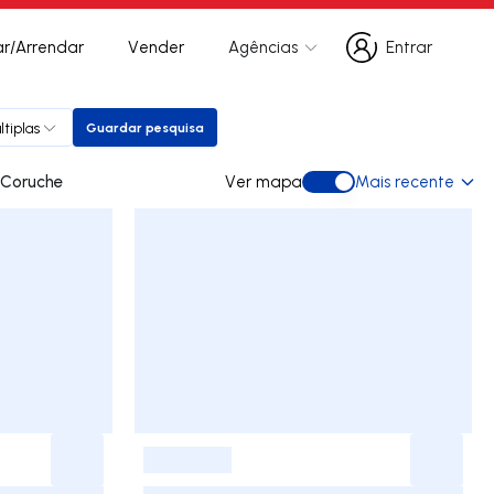
r/Arrendar
Vender
Agências
Entrar
Entrar
ltiplas
Guardar pesquisa
Guardar pesquisa
 para arrendar em Coruche
Ver mapa
Mais recente
Ver mapa
-