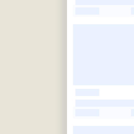
-
-
-
-
-
-
-