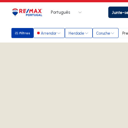
Português
Junte-s
Logo
Ir para página inicial
Arrendar
Herdade
Coruche
Pr
Filtros
Filtros