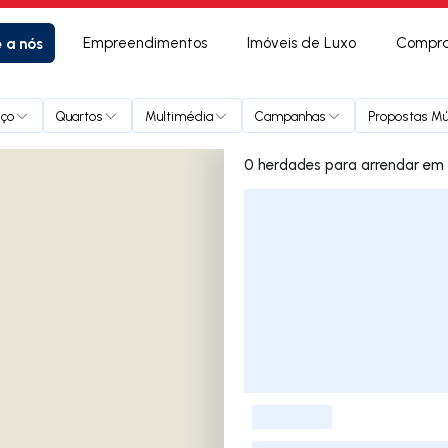
e a nós
Empreendimentos
Imóveis de Luxo
Compra
eço
Quartos
Multimédia
Campanhas
Propostas Mú
0 herdades
Lista de Imóveis
-