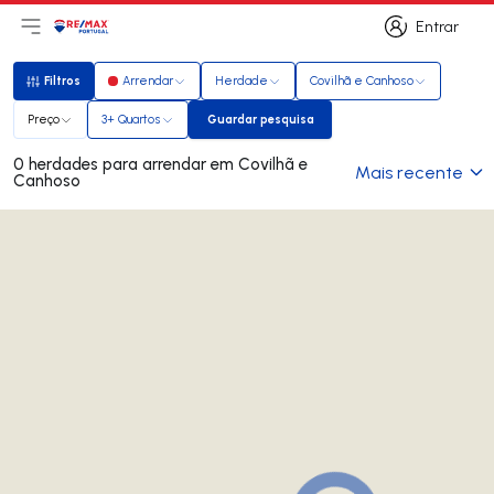
Entrar
Abri menu principal
Logo
Ir para página inicial
Entrar
Filtros
Arrendar
Herdade
Covilhã e Canhoso
Filtros
Preço
3+ Quartos
Guardar pesquisa
Guardar pesquisa
0 herdades para arrendar em Covilhã e
Mais recente
Canhoso