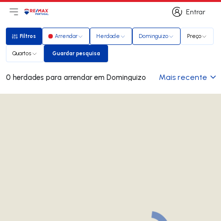
Entrar
Abri menu principal
Logo
Ir para página inicial
Entrar
Filtros
Arrendar
Herdade
Dominguizo
Preço
Filtros
Quartos
Guardar pesquisa
Guardar pesquisa
Mais recente
0 herdades para arrendar em Dominguizo