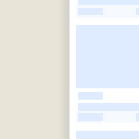
-
-
-
-
-
-
-