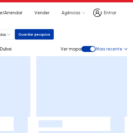
r/Arrendar
Vender
Agências
Entrar
Entrar
plas
Guardar pesquisa
Guardar pesquisa
ara arrendar em Dubai
Ver mapa
Mais recente
Ver mapa
-