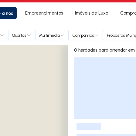
e a nós
Empreendimentos
Imóveis de Luxo
Compra
Quartos
Multimédia
Campanhas
Propostas Múlti
0 herdades p
Lista de Imóveis
-