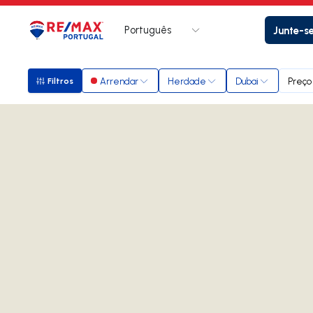
Português
Junte-s
Logo
Ir para página inicial
Arrendar
Herdade
Dubai
Preço
Filtros
Filtros