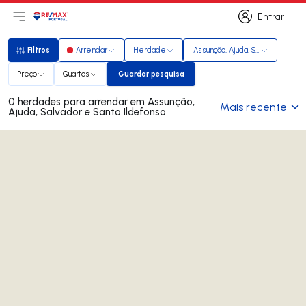
Entrar
Abri menu principal
Logo
Ir para página inicial
Entrar
Filtros
Arrendar
Herdade
Assunção, Ajuda, Salvador e San
Filtros
Preço
Quartos
Guardar pesquisa
Guardar pesquisa
0 herdades para arrendar em Assunção,
Mais recente
Ajuda, Salvador e Santo Ildefonso