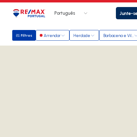
Português
Junte-s
Logo
Ir para página inicial
Arrendar
Herdade
Barbacena e Vila 
Filtros
Filtros