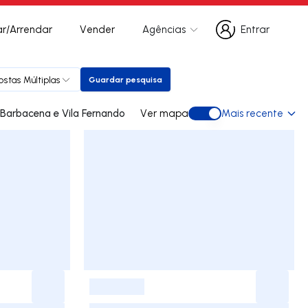
r/Arrendar
Vender
Agências
Entrar
Entrar
ostas Múltiplas
Guardar pesquisa
Guardar pesquisa
ades para arrendar em Barbacena e Vila Fernando
Ver mapa
Mais recente
Ver mapa
-