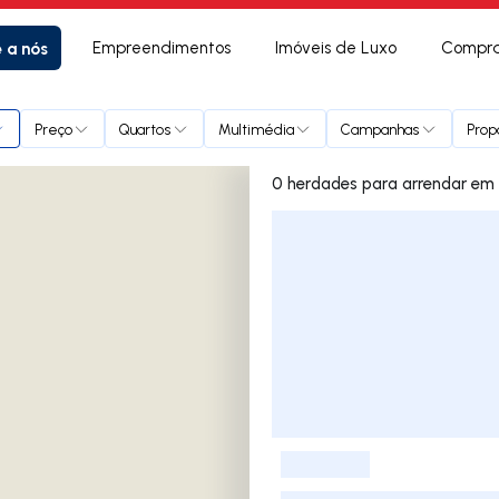
e a nós
Empreendimentos
Imóveis de Luxo
Compra
Fernando
Preço
Quartos
Multimédia
Campanhas
Prop
0 herd
Lista de Imóveis
-