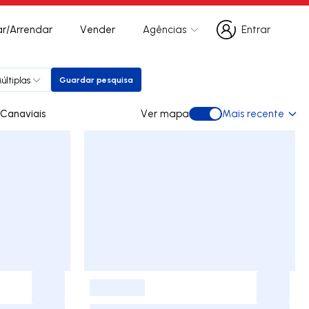
r/Arrendar
Vender
Agências
Entrar
Entrar
últiplas
Guardar pesquisa
Guardar pesquisa
 para arrendar em Canaviais
Ver mapa
Mais recente
Ver mapa
-