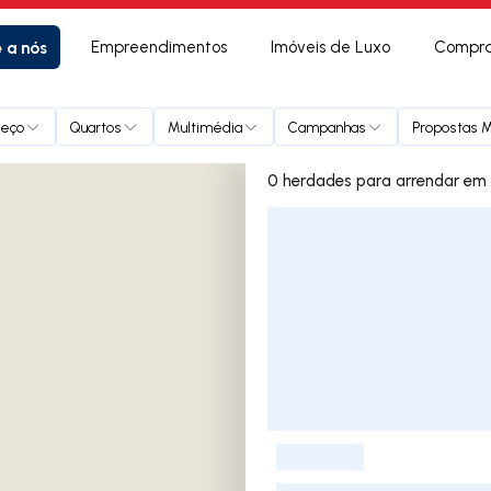
e a nós
Empreendimentos
Imóveis de Luxo
Compra
reço
Quartos
Multimédia
Campanhas
Propostas M
0 herdades
Lista de Imóveis
-