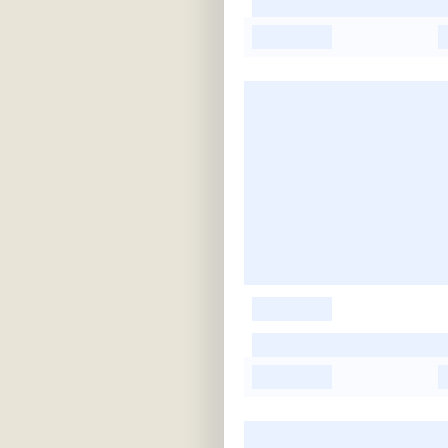
-
-
-
-
-
-
-