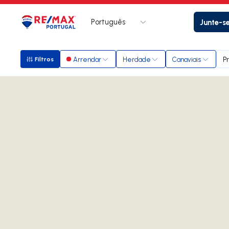
Português
Junte-s
Logo
Ir para página inicial
Arrendar
Herdade
Canaviais
P
Filtros
Filtros