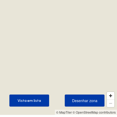
Desenhar zona
Vista em lista
Desenhar zona
Vista em lista
© MapTiler
© OpenStreetMap contributors