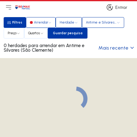
Entrar
Abri menu principal
Logo
Ir para página inicial
Entrar
Filtros
Arrendar
Herdade
Antime e Silvares (São Clemen
Filtros
Preço
Quartos
Guardar pesquisa
Guardar pesquisa
0 herdades para arrendar em Antime e
Mais recente
Silvares (São Clemente)