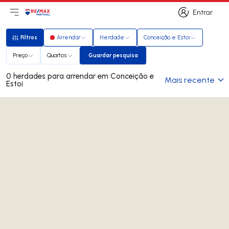
Entrar
Abri menu principal
Logo
Ir para página inicial
Entrar
Filtros
Arrendar
Herdade
Conceição e Estoi
Filtros
Preço
Quartos
Guardar pesquisa
Guardar pesquisa
0 herdades para arrendar em Conceição e
Mais recente
Estoi