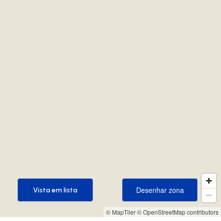
Desenhar zona
Vista em lista
Desenhar zona
Vista em lista
© MapTiler
© OpenStreetMap contributors