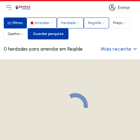
Entrar
Abri menu principal
Logo
Ir para página inicial
Entrar
Filtros
Arrendar
Herdade
Regilde
Preço
Filtros
Quartos
Guardar pesquisa
Guardar pesquisa
Mais recente
0 herdades para arrendar em Regilde