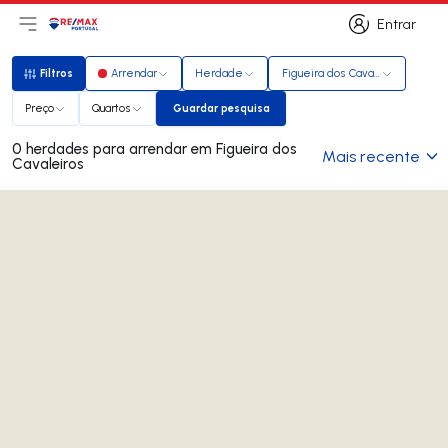
Entrar
Abri menu principal
Logo
Ir para página inicial
Entrar
Filtros
Arrendar
Herdade
Figueira dos Cavaleiros
Filtros
Preço
Quartos
Guardar pesquisa
Guardar pesquisa
0 herdades para arrendar em Figueira dos
Mais recente
Cavaleiros