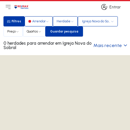
Entrar
Abri menu principal
Logo
Ir para página inicial
Entrar
Filtros
Arrendar
Herdade
Igreja Nova do Sobral
Filtros
Preço
Quartos
Guardar pesquisa
Guardar pesquisa
0 herdades para arrendar em Igreja Nova do
Mais recente
Sobral