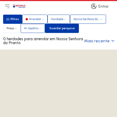
Entrar
Abri menu principal
Logo
Ir para página inicial
Entrar
Filtros
Arrendar
Herdade
Nossa Senhora do Pranto
Filtros
Preço
4+ Quartos
Guardar pesquisa
Guardar pesquisa
0 herdades para arrendar em Nossa Senhora
Mais recente
do Pranto