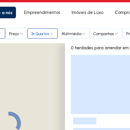
e a nós
Empreendimentos
Imóveis de Luxo
Compra
orpim
Preço
3+ Quartos
Multimédia
Campanhas
Pr
0 herd
Lista de Imóveis
-