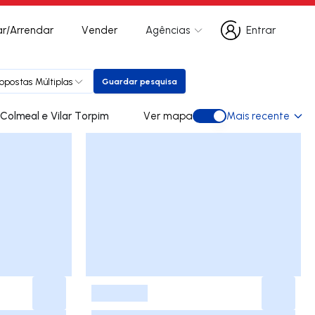
r/Arrendar
Vender
Agências
Entrar
Entrar
opostas Múltiplas
Guardar pesquisa
Guardar pesquisa
ades para arrendar em Colmeal e Vilar Torpim
Ver mapa
Mais recente
Ver mapa
-