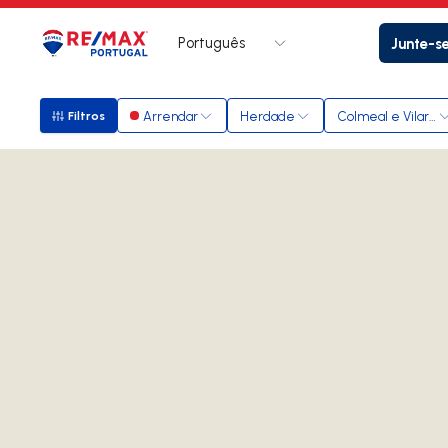
Português
Junte-s
Logo
Ir para página inicial
Arrendar
Herdade
Colmeal e Vilar T
Filtros
Filtros