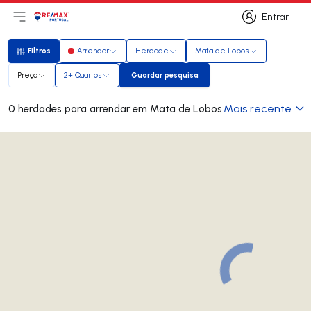
Entrar
Abri menu principal
Logo
Ir para página inicial
Entrar
Filtros
Arrendar
Herdade
Mata de Lobos
Filtros
Preço
2+ Quartos
Guardar pesquisa
Guardar pesquisa
Mais recente
0 herdades para arrendar em Mata de Lobos