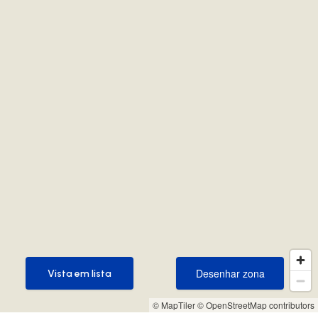
Desenhar zona
Vista em lista
Desenhar zona
Vista em lista
© MapTiler
© OpenStreetMap contributors