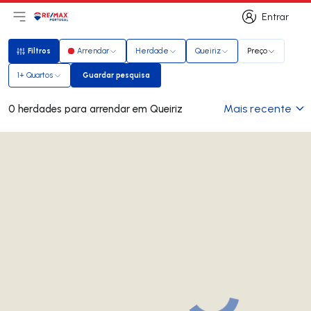
Entrar
Abri menu principal
Logo
Ir para página inicial
Entrar
Filtros
Arrendar
Herdade
Queiriz
Preço
Filtros
1+ Quartos
Guardar pesquisa
Guardar pesquisa
Mais recente
0 herdades para arrendar em Queiriz