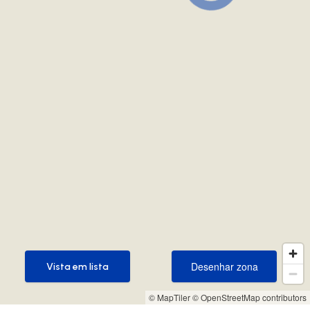
Desenhar zona
Vista em lista
Desenhar zona
Vista em lista
© MapTiler
© OpenStreetMap contributors