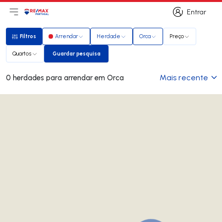
Entrar
Abri menu principal
Logo
Ir para página inicial
Entrar
Filtros
Arrendar
Herdade
Orca
Preço
Filtros
Quartos
Guardar pesquisa
Guardar pesquisa
Mais recente
0 herdades para arrendar em Orca