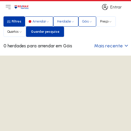
Entrar
Abri menu principal
Logo
Ir para página inicial
Entrar
Filtros
Arrendar
Herdade
Góis
Preço
Filtros
Quartos
Guardar pesquisa
Guardar pesquisa
Mais recente
0 herdades para arrendar em Góis