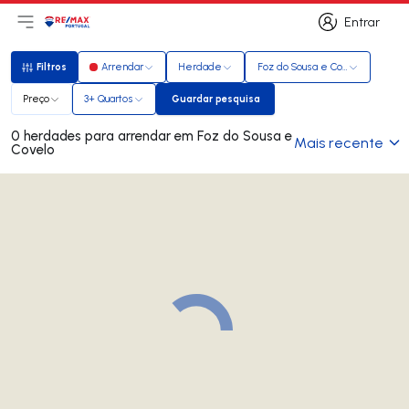
Entrar
Abri menu principal
Logo
Ir para página inicial
Entrar
Filtros
Arrendar
Herdade
Foz do Sousa e Covelo
Filtros
Preço
3+ Quartos
Guardar pesquisa
Guardar pesquisa
0 herdades para arrendar em Foz do Sousa e
Mais recente
Covelo