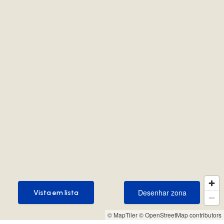
Desenhar zona
Vista em lista
Desenhar zona
Vista em lista
© MapTiler
© OpenStreetMap contributors