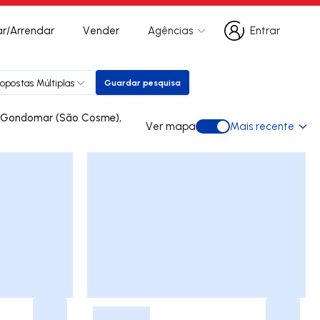
r/Arrendar
Vender
Agências
Entrar
Entrar
ropostas Múltiplas
Guardar pesquisa
Guardar pesquisa
Ver mapa
Mais recente
Ver mapa
-