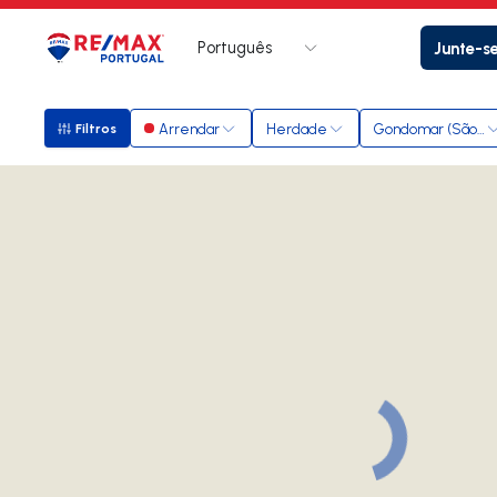
Português
Junte-s
Logo
Ir para página inicial
Arrendar
Herdade
Gondomar (São Co
Filtros
Filtros