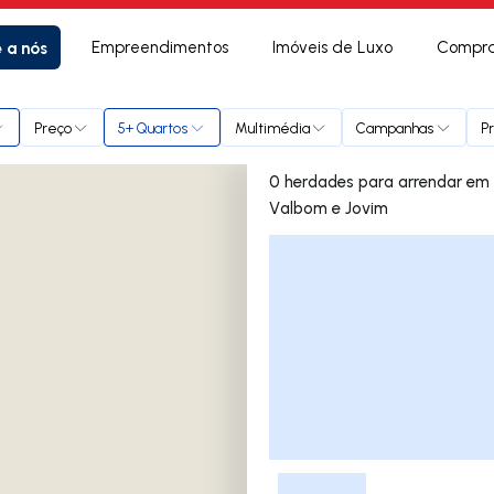
e a nós
Empreendimentos
Imóveis de Luxo
Compra
sme), Valbom e Jovim
Preço
5+ Quartos
Multimédia
Campanhas
P
0 herdades para arrendar em Gondomar (São Cosme),
Valbom e Jovim
Lista de Imóveis
-