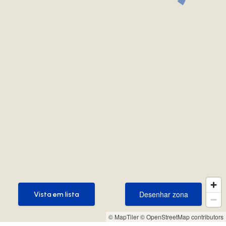
Desenhar zona
Vista em lista
Desenhar zona
Vista em lista
© MapTiler
© OpenStreetMap contributors