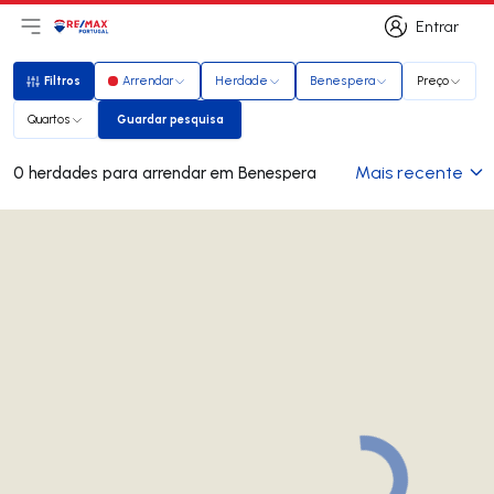
Entrar
Abri menu principal
Logo
Ir para página inicial
Entrar
Filtros
Arrendar
Herdade
Benespera
Preço
Filtros
Quartos
Guardar pesquisa
Guardar pesquisa
Mais recente
0 herdades para arrendar em Benespera