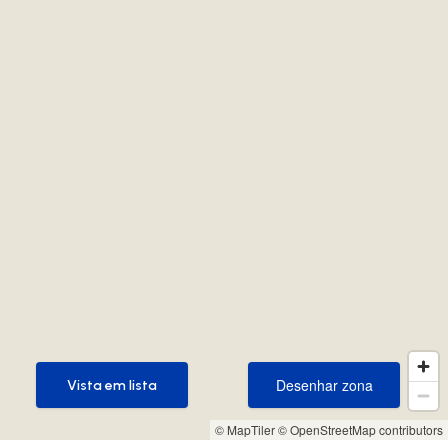
Desenhar zona
Vista em lista
Desenhar zona
Vista em lista
© MapTiler
© OpenStreetMap contributors