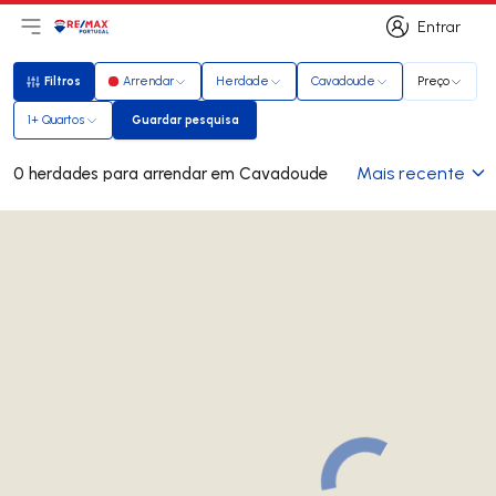
Entrar
Abri menu principal
Logo
Ir para página inicial
Entrar
Filtros
Arrendar
Herdade
Cavadoude
Preço
Filtros
1+ Quartos
Guardar pesquisa
Guardar pesquisa
Mais recente
0 herdades para arrendar em Cavadoude