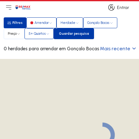
Entrar
Abri menu principal
Logo
Ir para página inicial
Entrar
Filtros
Arrendar
Herdade
Gonçalo Bocas
Filtros
Preço
5+ Quartos
Guardar pesquisa
Guardar pesquisa
Mais recente
0 herdades para arrendar em Gonçalo Bocas