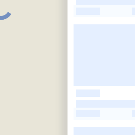
-
-
-
-
-
-
-