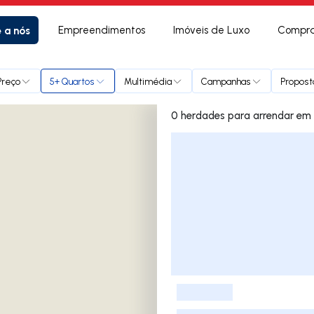
e a nós
Empreendimentos
Imóveis de Luxo
Compra
Preço
5+ Quartos
Multimédia
Campanhas
Propost
0 herdade
Lista de Imóveis
-