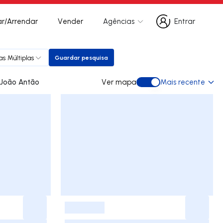
r/Arrendar
Vender
Agências
Entrar
Entrar
as Múltiplas
Guardar pesquisa
Guardar pesquisa
s para arrendar em João Antão
Ver mapa
Mais recente
Ver mapa
-