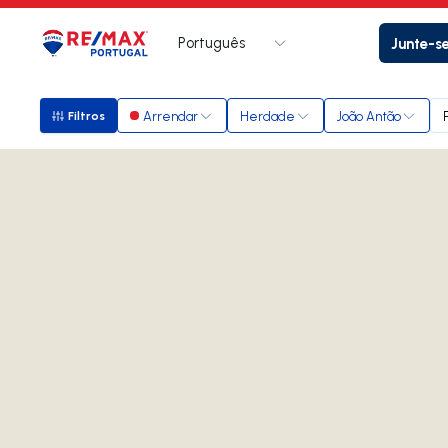
Português
Junte-s
Logo
Ir para página inicial
Arrendar
Herdade
João Antão
Filtros
Filtros