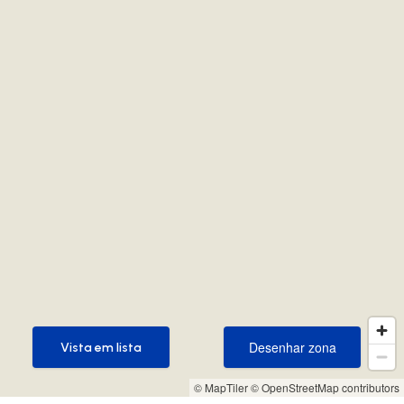
Desenhar zona
Vista em lista
Desenhar zona
Vista em lista
© MapTiler
© OpenStreetMap contributors