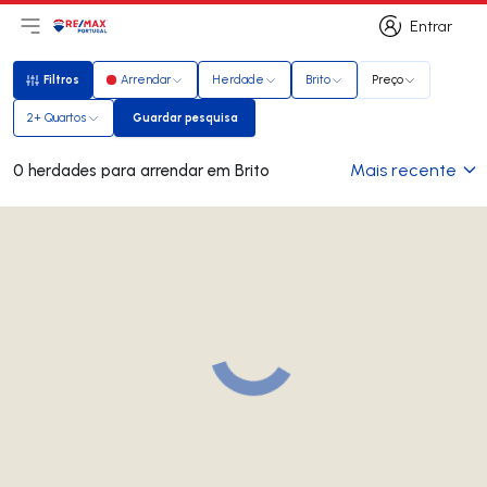
Entrar
Abri menu principal
Logo
Ir para página inicial
Entrar
Filtros
Arrendar
Herdade
Brito
Preço
Filtros
2+ Quartos
Guardar pesquisa
Guardar pesquisa
Mais recente
0 herdades para arrendar em Brito