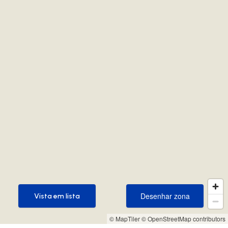
Desenhar zona
Vista em lista
Desenhar zona
Vista em lista
© MapTiler
© OpenStreetMap contributors