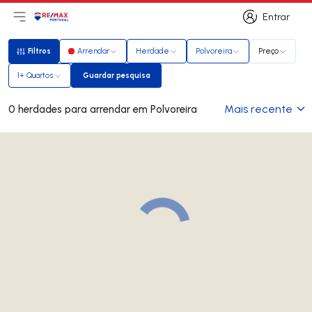
Entrar
Abri menu principal
Logo
Ir para página inicial
Entrar
Filtros
Arrendar
Herdade
Polvoreira
Preço
Filtros
1+ Quartos
Guardar pesquisa
Guardar pesquisa
Mais recente
0 herdades para arrendar em Polvoreira