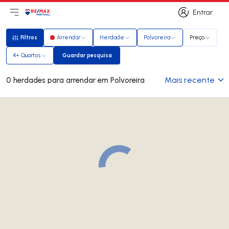
Entrar
Abri menu principal
Logo
Ir para página inicial
Entrar
Filtros
Arrendar
Herdade
Polvoreira
Preço
Filtros
4+ Quartos
Guardar pesquisa
Guardar pesquisa
Mais recente
0 herdades para arrendar em Polvoreira