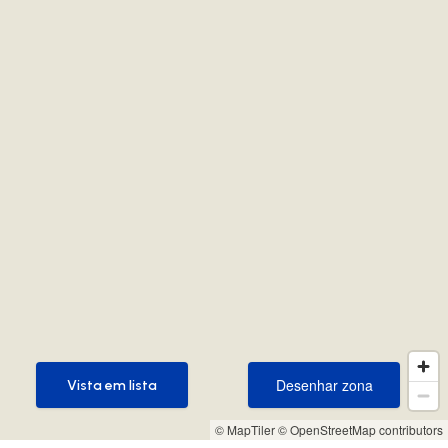
Desenhar zona
Vista em lista
Desenhar zona
Vista em lista
© MapTiler
© OpenStreetMap contributors