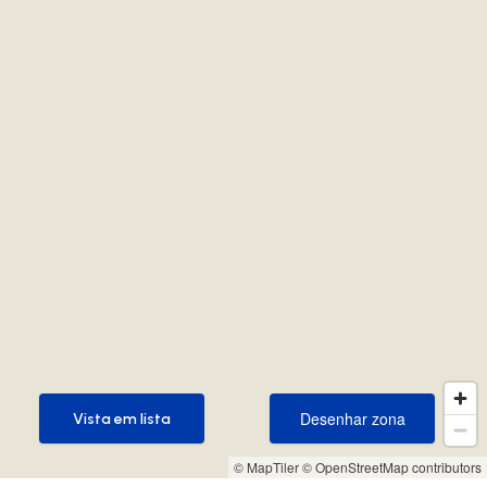
Desenhar zona
Vista em lista
Desenhar zona
Vista em lista
© MapTiler
© OpenStreetMap contributors