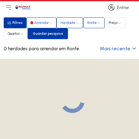
Entrar
Abri menu principal
Logo
Ir para página inicial
Entrar
Filtros
Arrendar
Herdade
Ronfe
Preço
Filtros
Quartos
Guardar pesquisa
Guardar pesquisa
Mais recente
0 herdades para arrendar em Ronfe