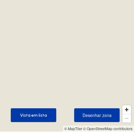
Desenhar zona
Vista em lista
Desenhar zona
Vista em lista
© MapTiler
© OpenStreetMap contributors