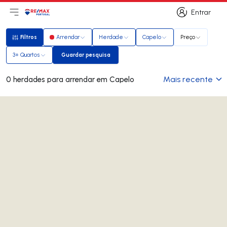
Entrar
Abri menu principal
Logo
Ir para página inicial
Entrar
Filtros
Arrendar
Herdade
Capelo
Preço
Filtros
3+ Quartos
Guardar pesquisa
Guardar pesquisa
Mais recente
0 herdades para arrendar em Capelo