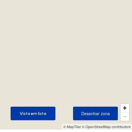
Desenhar zona
Vista em lista
Desenhar zona
Vista em lista
© MapTiler
© OpenStreetMap contributors