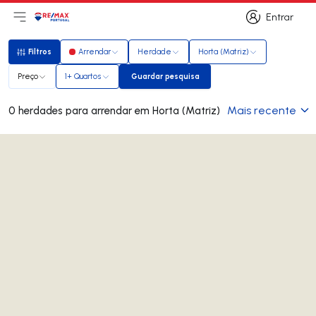
Entrar
Abri menu principal
Logo
Ir para página inicial
Entrar
Filtros
Arrendar
Herdade
Horta (Matriz)
Filtros
Preço
1+ Quartos
Guardar pesquisa
Guardar pesquisa
Mais recente
0 herdades para arrendar em Horta (Matriz)