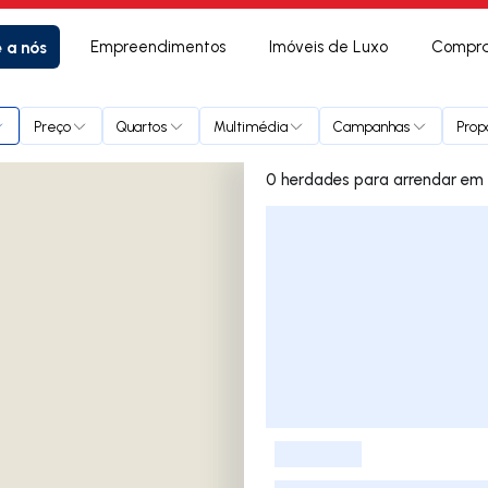
e a nós
Empreendimentos
Imóveis de Luxo
Compra
 a Velha
Preço
Quartos
Multimédia
Campanhas
Prop
0 herd
Lista de Imóveis
-