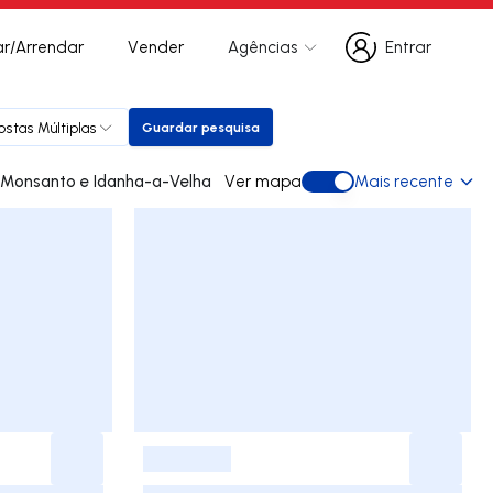
r/Arrendar
Vender
Agências
Entrar
Entrar
ostas Múltiplas
Guardar pesquisa
Guardar pesquisa
ades para arrendar em Monsanto e Idanha-a-Velha
Ver mapa
Mais recente
Ver mapa
-