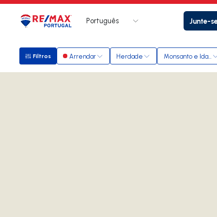
Português
Junte-s
Logo
Ir para página inicial
Arrendar
Herdade
Monsanto e Idanha
Filtros
Filtros