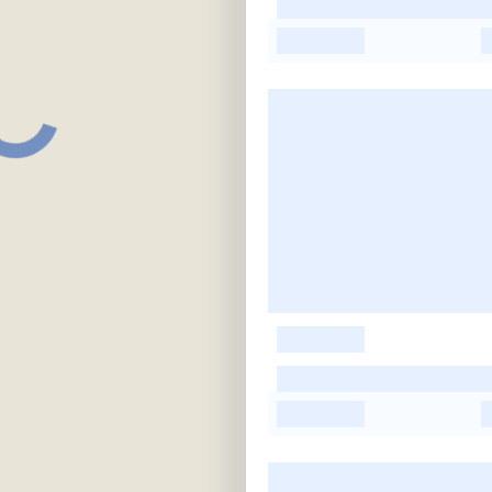
-
-
-
-
-
-
-