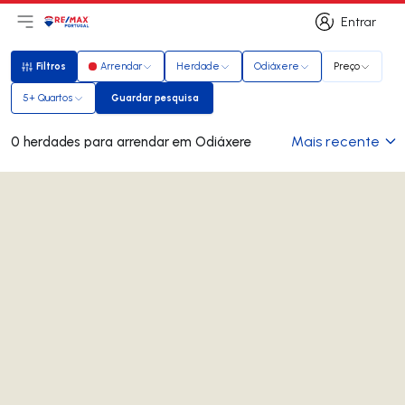
Entrar
Abri menu principal
Logo
Ir para página inicial
Entrar
Filtros
Arrendar
Herdade
Odiáxere
Preço
Filtros
5+ Quartos
Guardar pesquisa
Guardar pesquisa
Mais recente
0 herdades para arrendar em Odiáxere