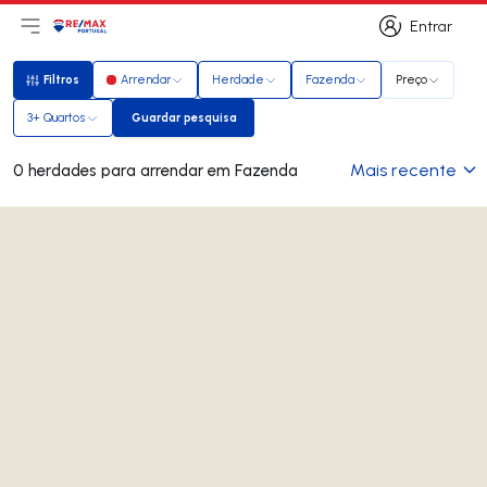
Entrar
Abri menu principal
Logo
Ir para página inicial
Entrar
Filtros
Arrendar
Herdade
Fazenda
Preço
Filtros
3+ Quartos
Guardar pesquisa
Guardar pesquisa
Mais recente
0 herdades para arrendar em Fazenda