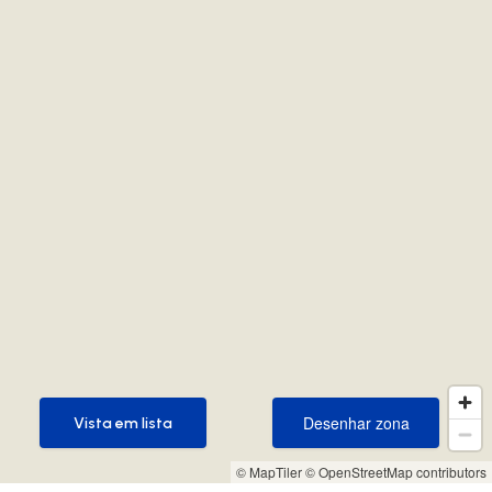
Desenhar zona
Vista em lista
Desenhar zona
Vista em lista
© MapTiler
© OpenStreetMap contributors