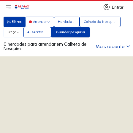
Entrar
Abri menu principal
Logo
Ir para página inicial
Entrar
Filtros
Arrendar
Herdade
Calheta de Nesquim
Filtros
Preço
4+ Quartos
Guardar pesquisa
Guardar pesquisa
0 herdades para arrendar em Calheta de
Mais recente
Nesquim