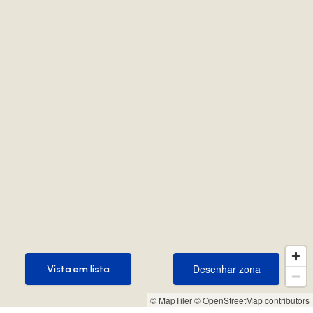
Desenhar zona
Vista em lista
Desenhar zona
Vista em lista
© MapTiler
© OpenStreetMap contributors