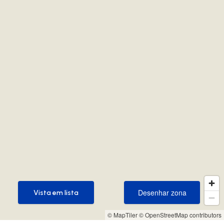
Desenhar zona
Vista em lista
Desenhar zona
Vista em lista
© MapTiler
© OpenStreetMap contributors