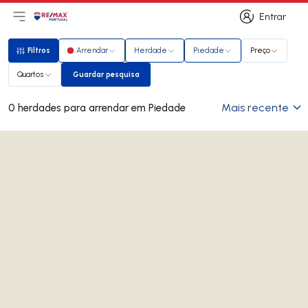
Entrar
Abri menu principal
Logo
Ir para página inicial
Entrar
Filtros
Arrendar
Herdade
Piedade
Preço
Filtros
Quartos
Guardar pesquisa
Guardar pesquisa
Mais recente
0 herdades para arrendar em Piedade