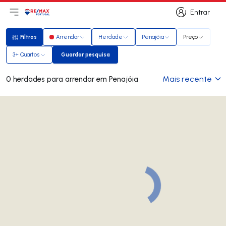
Entrar
Abri menu principal
Logo
Ir para página inicial
Entrar
Filtros
Arrendar
Herdade
Penajóia
Preço
Filtros
3+ Quartos
Guardar pesquisa
Guardar pesquisa
Mais recente
0 herdades para arrendar em Penajóia