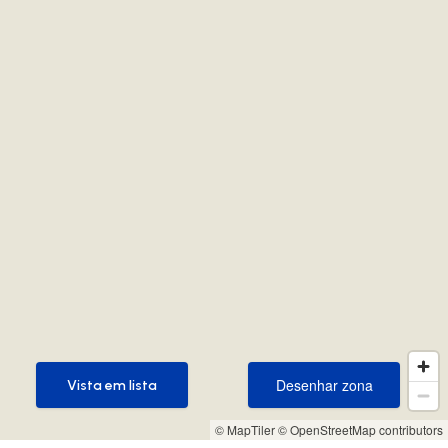
Desenhar zona
Vista em lista
Desenhar zona
Vista em lista
© MapTiler
© OpenStreetMap contributors