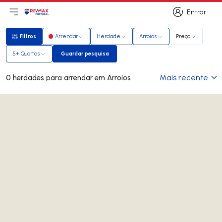
Entrar
Abri menu principal
Logo
Ir para página inicial
Entrar
Filtros
Arrendar
Herdade
Arroios
Preço
Filtros
5+ Quartos
Guardar pesquisa
Guardar pesquisa
Mais recente
0 herdades para arrendar em Arroios