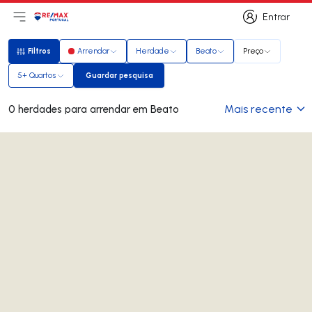
Entrar
Abri menu principal
Logo
Ir para página inicial
Entrar
Filtros
Arrendar
Herdade
Beato
Preço
Filtros
5+ Quartos
Guardar pesquisa
Guardar pesquisa
Mais recente
0 herdades para arrendar em Beato